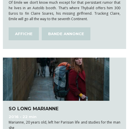
Of Emile we don’t know much except for that persistant rumor that
he lives in an Autolib booth. That’s where Thybald offers him 300
Euros to fin Claire Soares, his missing girlfriend. Tracking Claire,
Emile will go all the way to the seventh Continent.
AFFICHE
BANDE ANNONCE
SO LONG MARIANNE
2016 • 22 min
Marianne, 20 years old, left her Parisian life and studies for the man
she