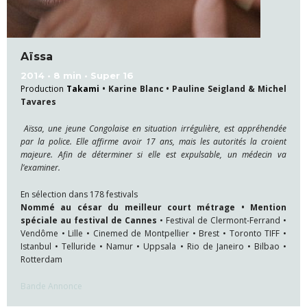
Aïssa
2014 • 8 min • Super 16
Production
Takami
•
Karine Blanc • Pauline Seigland & Michel
Tavares
Aïssa, une jeune Congolaise en situation irrégulière, est appréhendée
par la police. Elle affirme avoir 17 ans, mais les autorités la croient
majeure. Afin de déterminer si elle est expulsable, un médecin va
l’examiner.
En sélection dans 178 festivals
Nommé au césar du meilleur court métrage • Mention
spéciale au festival de Cannes
• Festival de Clermont-Ferrand •
Vendôme • Lille • Cinemed de Montpellier • Brest • Toronto TIFF •
Istanbul • Telluride • Namur • Uppsala • Rio de Janeiro • Bilbao •
Rotterdam
Bande Annonce