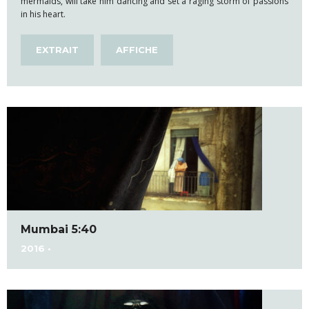
mermaids, will take him dancing and set a raging storm of passions
in his heart.
EXTRAIT
AFFICHE
Mumbai 5:40
2016 •