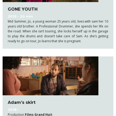
GONE YOUTH
2019 • 20 min
Mid Summer, Jo, a young woman 25 years old, lives with sam her 10
years old brother. A Professional Drummer, she spends her life on
the road. When she isn’t touring, she locks herself up in the garage
to play the drums and doesn’t take care of Sam. As she’s getting
ready to go on tour, Jo learns that she is pregnant.
Adam’s skirt
2018 •
Production
Films Grand Huit