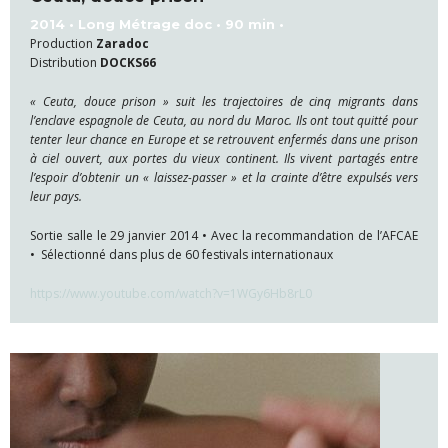
2014 • Long Métrage doc • 90 min •
Production
Zaradoc
Distribution
DOCKS66
« Ceuta, douce prison » suit les trajectoires de cinq migrants dans
l’enclave espagnole de Ceuta, au nord du Maroc. Ils ont tout quitté pour
tenter leur chance en Europe et se retrouvent enfermés dans une prison
à ciel ouvert, aux portes du vieux continent. Ils vivent partagés entre
l’espoir d’obtenir un « laissez-passer » et la crainte d’être expulsés vers
leur pays.
Sortie salle le 29 janvier 2014 • Avec la recommandation de l’AFCAE
• Sélectionné dans plus de 60 festivals internationaux
https://www.youtube.com/watch?v=1WGy6Hb8rL0