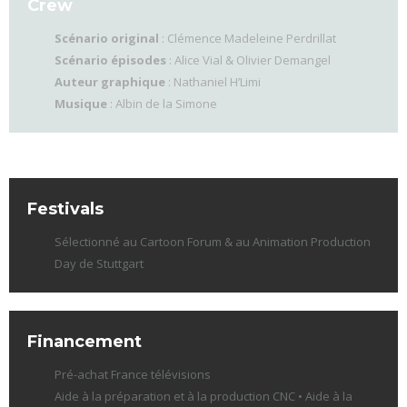
Crew
Scénario original
: Clémence Madeleine Perdrillat
Scénario épisodes
: Alice Vial & Olivier Demangel
Auteur graphique
: Nathaniel H’Limi
Musique
: Albin de la Simone
Festivals
Sélectionné au Cartoon Forum & au Animation Production
Day de Stuttgart
Financement
Pré-achat France télévisions
Aide à la préparation et à la production CNC • Aide à la