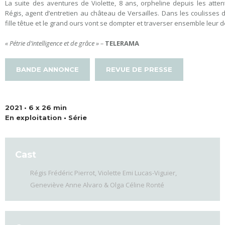
La suite des aventures de Violette, 8 ans, orpheline depuis les atte
Régis, agent d’entretien au château de Versailles. Dans les coulisses du
fille têtue et le grand ours vont se dompter et traverser ensemble leur de
« Pétrie d’intelligence et de grâce » –
TELERAMA
BANDE ANNONCE
REVUE DE PRESSE
2021 • 6 x 26 min
En exploitation
•
Série
Cast
Régis Frédéric Pierrot, Violette Emi Lucas-Viguier,
Geneviève Anne Alvaro & Olga Céline Ronté