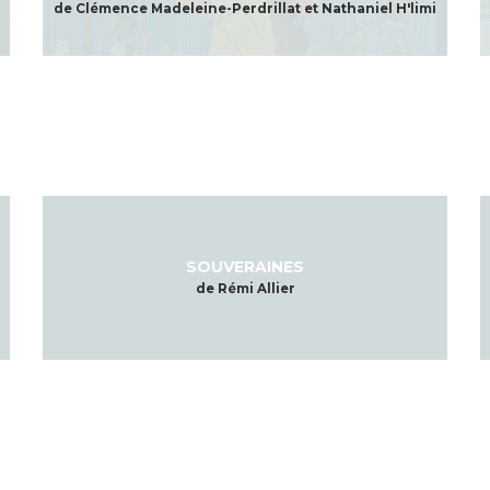
de Clémence Madeleine-Perdrillat et Nathaniel H'limi
SOUVERAINES
de Rémi Allier