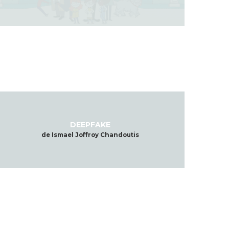
DEEPFAKE
de Ismael Joffroy Chandoutis