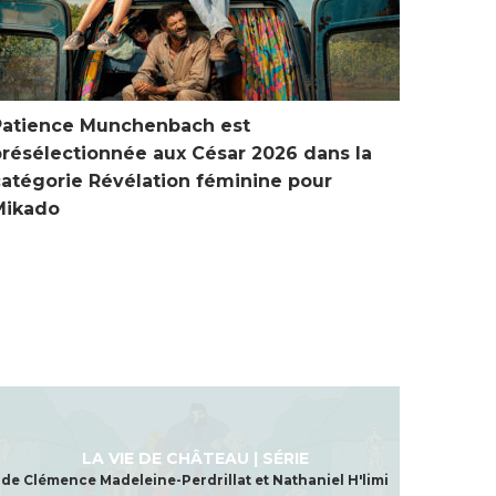
Patience Munchenbach est
La vie
présélectionnée aux César 2026 dans la
Versai
catégorie Révélation féminine pour
Mikado
LA VIE DE CHÂTEAU | SÉRIE
de Clémence Madeleine-Perdrillat et Nathaniel H'limi