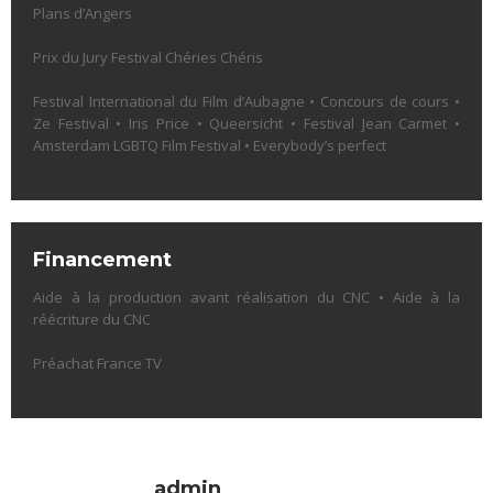
Plans d’Angers
Prix du Jury Festival Chéries Chéris
Festival International du Film d’Aubagne • Concours de cours •
Ze Festival • Iris Price • Queersicht • Festival Jean Carmet •
Amsterdam LGBTQ Film Festival • Everybody’s perfect
Financement
Aide à la production avant réalisation du CNC • Aide à la
réécriture du CNC
Préachat France TV
admin