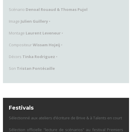
Scénario
Denoal Rouaud & Thomas Pujol
Image
Julien Guillery
•
Montage
Laurent Leveneur
•
Compositeur
Wissam Hojeij
•
Décors
Tinka Rodriguez
•
Son
Tristan Pontécaille
Festivals
Sélectionné aux ateliers d’écriture de Brive & à Talents en court
Sélection officielle “lecture de scénarios” au festival Premiers