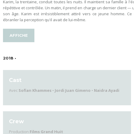
Karim, la trentaine, conduit toutes les nuits. Il maintient sa famille à l'
répétitive et contrôlée. Un matin, il prend en charge un dernier client — 
son âge. Karim est irrésistiblement attiré vers ce jeune homme. Ce q
ébranler la perception qu'il avait de lui-même.
AFFICHE
2018 •
Cast
Avec
Sofian Khammes
•
Jordi Juan Gimeno
•
Naidra Ayadi
Crew
Production
Films Grand Huit