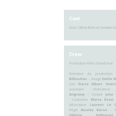
Cast
Avec Céline Berti et Violette G
Crew
Production Films Grand Huit
Directeur de production
Bilboulian
– Image
Emilie 
Son
Pierre Albert Vivert
assistant réalisatri
Angremy
– Scripte
Julia
Costumes
Marta Rossi
décorateur
Laurent Le C
Régie
Nicolas Baron
– 
Héloïse Pello