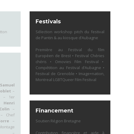
Festivals
itton
Sélection workshop pitch du festival
de Pantin & au kiosque d’Aubagne
Première au Festival du film
Européen de Brest • Festival Chéries
chéris • Omovies Film Festival •
Compétition au Festival d’Aubagne •
Festival de Grenoble • Image+nation,
Montreal LGBTQueer Film Festival
Samuel
Noblet
–
– 1er
ce
Henri
 Colin
–
Financement
– Chef
orre
–
Soutien Région Bretagne
Montage
quet
–
Contribution financière et aide à