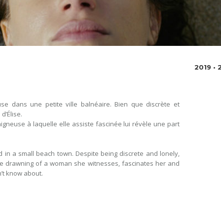
2019 • 
use dans une petite ville balnéaire. Bien que discrète et
 d’Élise.
igneuse à laquelle elle assiste fascinée lui révèle une part
rd in a small beach town. Despite being discrete and lonely,
the drawning of a woman she witnesses, fascinates her and
n’t know about.