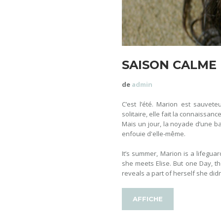
SAISON CALME
de
admin
C’est l’été. Marion est sauvete
solitaire, elle fait la connaissance
Mais un jour, la noyade d’une ba
enfouie d'elle-même.
It’s summer, Marion is a lifegua
she meets Elise. But one Day, 
reveals a part of herself she did
AFFICHE