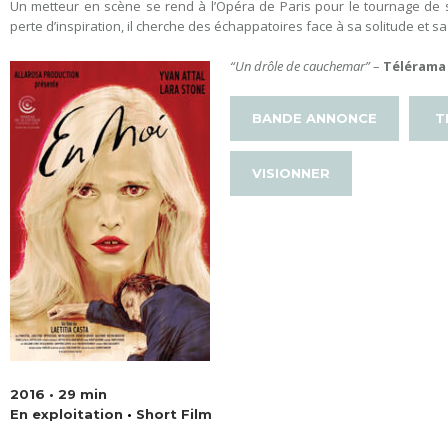
Un metteur en scène se rend à l’Opéra de Paris pour le tournage de s
perte d’inspiration, il cherche des échappatoires face à sa solitude et sa
“Un drôle de cauchemar”
–
Télérama
BANDE ANNONCE
T
VISIONNER
2016 • 29 min
En exploitation
•
Short Film