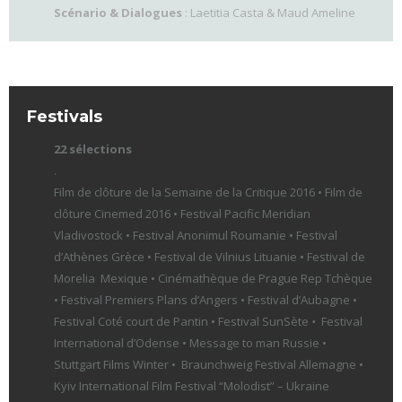
Scénario & Dialogues
: Laetitia Casta & Maud Ameline
Festivals
22 sélections
.
Film de clôture de la Semaine de la Critique 2016 • Film de
clôture Cinemed 2016 • Festival Pacific Meridian
Vladivostock • Festival Anonimul Roumanie • Festival
d’Athènes Grèce • Festival de Vilnius Lituanie • Festival de
Morelia Mexique • Cinémathèque de Prague Rep Tchèque
• Festival Premiers Plans d’Angers • Festival d’Aubagne •
Festival Coté court de Pantin • Festival SunSète
•
Festival
International d’Odense • Message to man Russie •
Stuttgart Films Winter • Braunchweig Festival Allemagne •
Kyiv International Film Festival “Molodist” – Ukraine