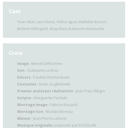
Cast
Yvan Attal, Lara Stone, Arthur Igual, Mathilde Bisson,
Jérémie Bélingard, Akaji Maro & Nassim Amaouche
Crew
Image
: Benoît Delhomme
Son
: Guillaume Le Braz
Décors
: Pauline Reichenbach
Costumes
: Anaïs Guglielmetti
Premier assistant réalisation
: Jean-Paul Allègre
Scripte
: Marguerite Perlado
Montage image
: Fabrice Rouand
Montage Son
: Nicolas Moreau
Mixeur
: Jean-Pierre Laforce
Musique originale
composée par KOUDLAM