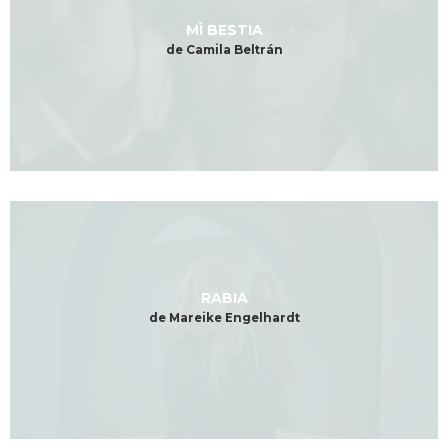
MÌ BESTIA
de Camila Beltrán
RABIA
de Mareike Engelhardt