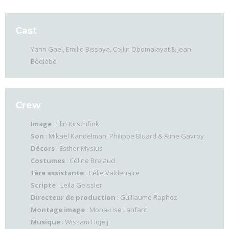
Cast
Yann Gael, Emilio Bissaya, Collin Obomalayat & Jean
Bédiébé
Crew
Image
: Elin Kirschfink
Son
: Mikaël Kandelman, Philippe Bluard & Aline Gavroy
Décors
: Esther Mysius
Costumes
: Céline Brelaud
1ère assistante
: Célie Valdenaire
Scripte
: Leila Geissler
Directeur de production
: Guillaume Raphoz
Montage image
: Mona-Lise Lanfant
Musique
: Wissam Hojeij