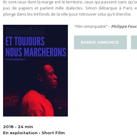
Ils sont ceux dont la marge est le territoire, ceux qui passent sans qu'on 
pas de papiers et parlent mille dialectes. Simon débarque à Paris et 
plonge dans les tréfonds de la ville pour retrouver celui qu'il cherche.
“Film remarquable”
–
Philippe Fau
BANDE ANNONCE
2018 • 24 min
En exploitation
•
Short Film