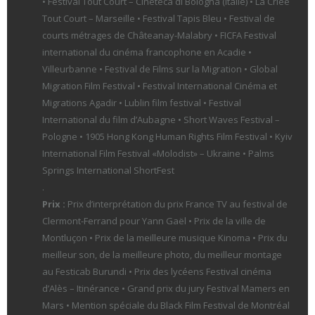
• Festival Tout Court – Cineteca di Bologna (Italie) • La Criée
Tout Court – Marseille • Festival Tapis Bleu • Festival de
courts métrages de Châteanay-Malabry • FICFA Festival
international du cinéma francophone en Acadie •
Villeurbanne • Festival de Films sur la Migration • Global
Migration Film Festival • Festival International Cinéma et
Migrations Agadir • Lublin film festival • Festival
International du film d’Aubagne • Short Waves Festival –
Pologne • 1905 Hong Kong Human Rights Film Festival • Kyiv
International Film Festival «Molodist» – Ukraine • Palms
Springs International ShortFest
.
Prix :
Prix d’interprétation du prix France TV au festival de
Clermont-Ferrand pour Yann Gaël • Prix de la ville de
Montluçon • Prix de la meilleure musique Kinoma • Prix du
meilleur son, de la meilleure photo, du meilleur montage
au Festicab Burundi • Prix des lycéens Festival cinéma
d’Alès – Itinérance • Grand prix du jury Festival Mamers en
Mars • Mention spéciale du Black Film Festival de Montréal