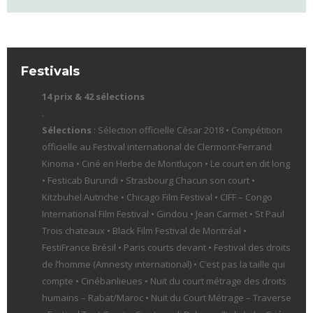
Festivals
14 prix & 42 sélections
.
Sélections
: Sélection officielle César 2018 • Compétition
officielle au Festival international de Clermont-Ferrand
Kinoma • Ciné en Herbe de Montluçon • Le court en dit long
• Festicab Burundi • Strasbourg Chacun son court •
Kitzbuhel Autriche • Chicago Film Festival • CIFF – Congo
International Film Festival • Gindou • Jean Carmet • St Paul
Trois chateaux • Black Film Festival de Montréal •
FestiFrance Brésil • Paris courts devant • Festival des droits
de l’homme (Amnesty international) • C’est pas la taille qui
compte • Cinébanlieues • Nuit du court métrage des droits
humains – Rabat/Maroc • Nuit du Court Métrage – Traverse