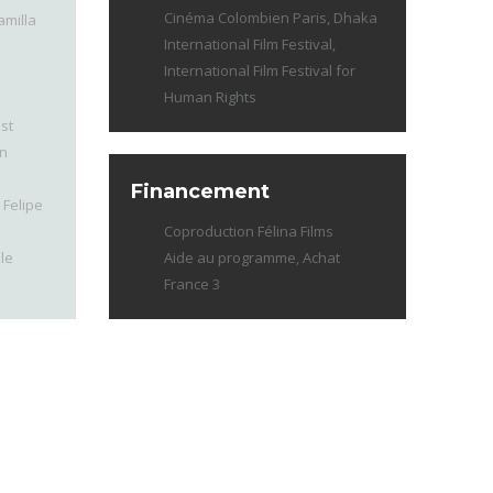
Cinéma Colombien Paris, Dhaka
milla
International Film Festival,
International Film Festival for
Human Rights
st
in
Financement
 Felipe
Coproduction Félina Films
lle
Aide au programme, Achat
France 3