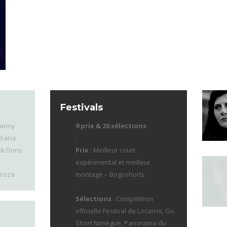
Festivals
Danny
9 prix & 26 sélections
Diana
.
& Doris
Prix
: Meilleur court
expérimental et meilleur
troza
montage – Bogoshorts
.
Sélections
: Compétition
officielle Festival de Locarno, Go
Short Nimègue, Panorama du