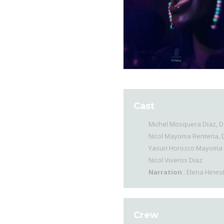
Cast
Michel Mosquera Diaz, 
Nicol Mayoma Renteria, 
Yasuri Horozco Mayoma 
Nicol Viveros Diaz
Narration
: Elena Hines
Crew