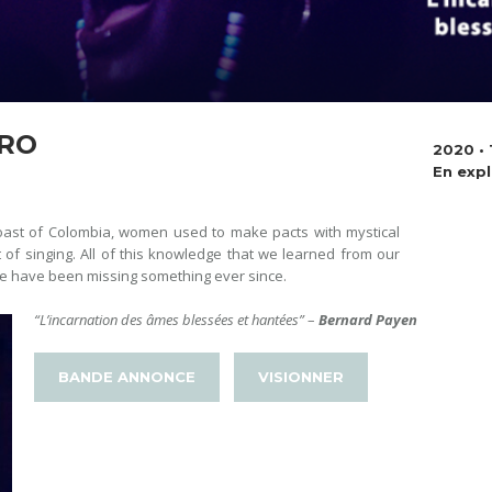
URO
2020 • 
En expl
coast of Colombia, women used to make pacts with mystical
t of singing. All of this knowledge that we learned from our
e have been missing something ever since.
“L’incarnation des âmes blessées et hantées”
–
Bernard Payen
BANDE ANNONCE
VISIONNER