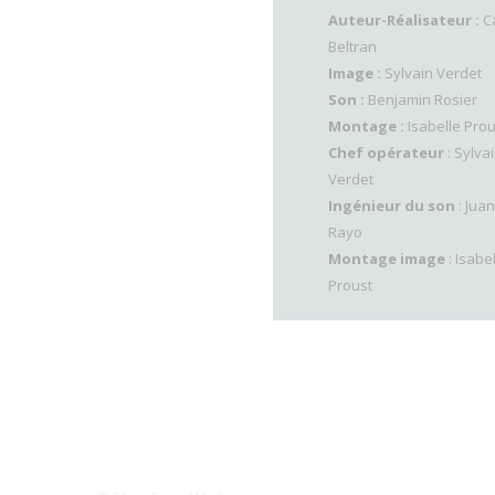
Auteur-Réalisateur :
Ca
Beltran
Image :
Sylvain Verdet
Son :
Benjamin Rosier
Montage :
Isabelle Prou
Chef opérateur
: Sylva
Verdet
Ingénieur du son
: Juan
Rayo
Montage image
: Isabe
Proust