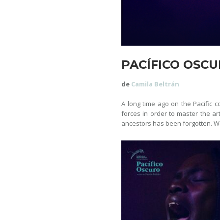
PACÍFICO OSC
de
Camila Beltrán
A long time ago on the Pacific 
forces in order to master the ar
ancestors has been forgotten. W