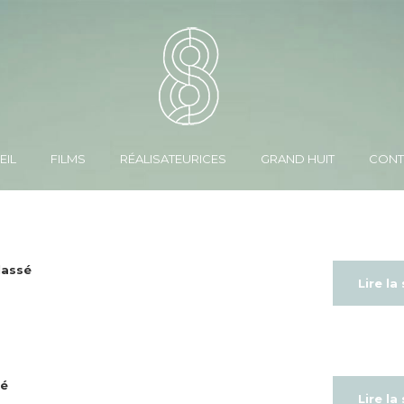
EIL
FILMS
RÉALISATEURICES
GRAND HUIT
CONT
lassé
Lire la
sé
Lire la